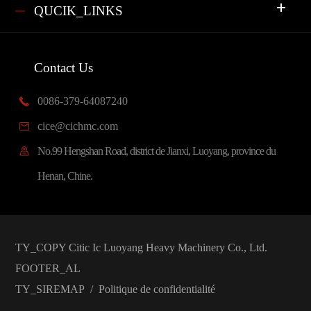
QUCIK_LINKS
Contact Us
0086-379-64087240

cice@cichmc.com

No.99 Hengshan Road, district de Jianxi, Luoyang, province du

Henan, Chine.
TY_COPY
Citic Ic Luoyang Heavy Machinery Co., Ltd.
FOOTER_AL
TY_SIREMAP
/
Politique de confidentialité